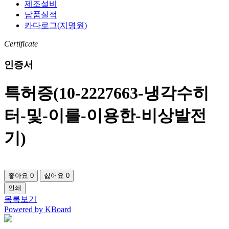
제조설비
납품실적
카다로그(지명원)
Certificate
인증서
특허증(10-2227663-냉각수히
터-및-이를-이용한-비상발전
기)
좋아요
0
싫어요
0
인쇄
목록보기
Powered by KBoard