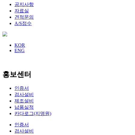
공지사항
자료실
견적문의
A/S접수
KOR
ENG
홍보센터
인증서
검사설비
제조설비
납품실적
카다로그(지명원)
인증서
검사설비