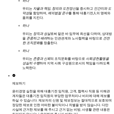
하나
우리는
자율과 책임, 창의와 도전정신
을 중시하고
인간미와 도
덕성
을 함양하며,
예의범절 준수
를 통해 대흥기전人의 명예와
품위를 지킨다.
하나
우리는
정직과 성실
로써 맡은 바 임무에 최선을 다하며, 상대방
을
존중하고 배려
하는 인관관계와 노사협력을 바탕으로
건전
한 조직문화
를 창출한다.
하나
우리는
존중과 신뢰
의 조직문화를 바탕으로
사회공헌활동을
성실히 수행
하여 지역 사회 구성원으로서의 책임을 다하도록
노력한다.
제보하기
윤리경영 실천을 위해 대흥기전 임직원, 고객, 협력사 직원 등 이해관
계자들은 대흥기전 임직원의 부당한 업무처리나 비리에 대해 제보를
하실 수 있습니다. 제보자의 신원 및 제보정보는 절대적으로 보호되며
정당한 제보로 인한 어떠한 불이익이나 차별을 받지 않습니다. 다만
사실에 근거한 제보를 해 주시고 근거 없는 비방, 사생활 관련 내용은